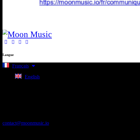
Langue
Français
English
Bureaux
Switzerland — Geneva
France — Lyon
contact@moonmusic.io
Liens