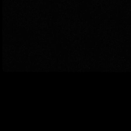
« Ils révolutionnent le concept de DJ set »
Une start-up issue de la HES-SO Genève révolutionne le
concept de DJ set Moon Music, qui est accompagnée par -Pulse
Incubateur HES après deux années de Master au sein de la
HEAD, fait voler l’artiste au-dessus des spectateurs.
Son œuvre aérienne et poétique redéfinit l’interaction entre les
musiciens et le public. Moon Music a réalisé ses premiers spectacles