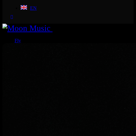
EN
Close
Fly
Station
Aura
Satellites
Movement
Contact