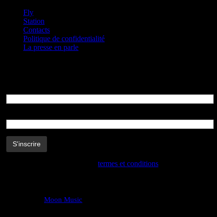
Fly
Station
Contacts
Politique de confidentialité
La presse en parle
Newsletters
Adresse Email
Nom
En m’inscrivant, j’accepte les
termes et conditions
Moon Music
©
2026. All Rights Reserved.
The works are protected.
Moon Music
®
is a
registered trademark
.