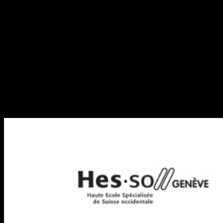
artistes à leur public.
Au-delà de cette solution technique, notre premier live DJ set volant
est une fusion entre technologie, art et émotion, redéfinissant
complètement l’expérience du public », déclare le co-créateur
Vincent. Antoine, l’autre co-créateur, poursuit avec passion : « Notre
vision est d’élever les représentations musicales au-delà des attentes
traditionnelles. Nos démarches créatives représentent une symbiose
entre avancées technologiques et expérience émotionnelle vécue par
le public. Cette création permet au public de mieux voir les artistes,
de stimuler leurs sens et de développer leurs rêveries grâce à un
environnement aérien et dynamique original. »